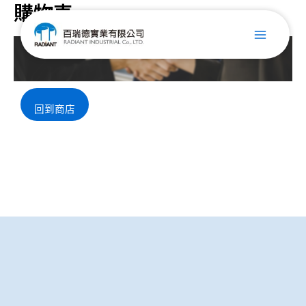
購物車
跳
Main
至
主
Menu
要
內
容
回到商店